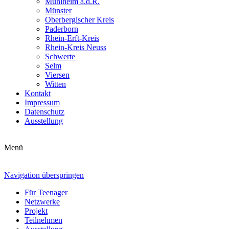
Mühlheim a.d.R.
Münster
Oberbergischer Kreis
Paderborn
Rhein-Erft-Kreis
Rhein-Kreis Neuss
Schwerte
Selm
Viersen
Witten
Kontakt
Impressum
Datenschutz
Ausstellung
Menü
Navigation überspringen
Für Teenager
Netzwerke
Projekt
Teilnehmen