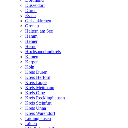
Dortmund
Düsseldorf
Düren
Essen
Gelsenkirchen
Gronau
Haltern am See
Hamm
Hemer
Herne
Hochsauerlandkreis
Kamen
Kerpen
Köln
Kreis Düren
Kreis Herford
Kreis Lippe
Kreis Mettmann
Kreis Olpe
Kreis Recklinghausen
Kreis Steinfurt
Kreis Unna
Kreis Warendorf
Lüdinghausen
Lünen