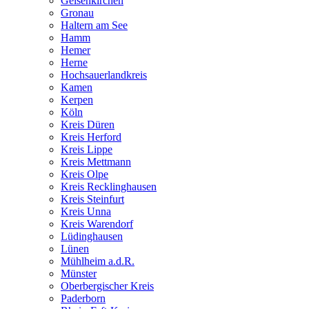
Gelsenkirchen
Gronau
Haltern am See
Hamm
Hemer
Herne
Hochsauerlandkreis
Kamen
Kerpen
Köln
Kreis Düren
Kreis Herford
Kreis Lippe
Kreis Mettmann
Kreis Olpe
Kreis Recklinghausen
Kreis Steinfurt
Kreis Unna
Kreis Warendorf
Lüdinghausen
Lünen
Mühlheim a.d.R.
Münster
Oberbergischer Kreis
Paderborn