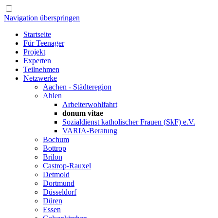
Navigation überspringen
Startseite
Für Teenager
Projekt
Experten
Teilnehmen
Netzwerke
Aachen - Städteregion
Ahlen
Arbeiterwohlfahrt
donum vitae
Sozialdienst katholischer Frauen (SkF) e.V.
VARIA-Beratung
Bochum
Bottrop
Brilon
Castrop-Rauxel
Detmold
Dortmund
Düsseldorf
Düren
Essen