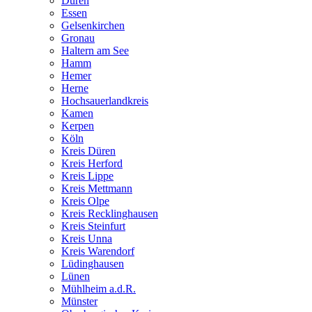
Düren
Essen
Gelsenkirchen
Gronau
Haltern am See
Hamm
Hemer
Herne
Hochsauerlandkreis
Kamen
Kerpen
Köln
Kreis Düren
Kreis Herford
Kreis Lippe
Kreis Mettmann
Kreis Olpe
Kreis Recklinghausen
Kreis Steinfurt
Kreis Unna
Kreis Warendorf
Lüdinghausen
Lünen
Mühlheim a.d.R.
Münster