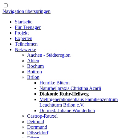
Navigation überspringen
Startseite
Für Teenager
Projekt
Experten
Teilnehmen
Netzwerke
Aachen - Städteregion
Ahlen
Bochum
Bottrop
Brilon
Henrike Bittern
Naturheilpraxis Christina Azarli
Diakonie Ruhr-Hellweg
Mehrgenerationenhaus Familienzentrum
Leuchtturm Brilon e.V.
Dr. med. Juliane Wunderlich
Castrop-Rauxel
Detmold
Dortmund
Düsseldorf