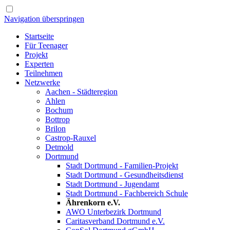
Navigation überspringen
Startseite
Für Teenager
Projekt
Experten
Teilnehmen
Netzwerke
Aachen - Städteregion
Ahlen
Bochum
Bottrop
Brilon
Castrop-Rauxel
Detmold
Dortmund
Stadt Dortmund - Familien-Projekt
Stadt Dortmund - Gesundheitsdienst
Stadt Dortmund - Jugendamt
Stadt Dortmund - Fachbereich Schule
Ährenkorn e.V.
AWO Unterbezirk Dortmund
Caritasverband Dortmund e.V.