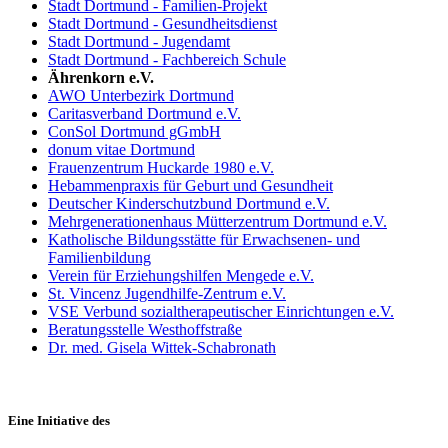
Stadt Dortmund - Familien-Projekt
Stadt Dortmund - Gesundheitsdienst
Stadt Dortmund - Jugendamt
Stadt Dortmund - Fachbereich Schule
Ährenkorn e.V.
AWO Unterbezirk Dortmund
Caritasverband Dortmund e.V.
ConSol Dortmund gGmbH
donum vitae Dortmund
Frauenzentrum Huckarde 1980 e.V.
Hebammenpraxis für Geburt und Gesundheit
Deutscher Kinderschutzbund Dortmund e.V.
Mehrgenerationenhaus Mütterzentrum Dortmund e.V.
Katholische Bildungsstätte für Erwachsenen- und
Familienbildung
Verein für Erziehungshilfen Mengede e.V.
St. Vincenz Jugendhilfe-Zentrum e.V.
VSE Verbund sozialtherapeutischer Einrichtungen e.V.
Beratungsstelle Westhoffstraße
Dr. med. Gisela Wittek-Schabronath
Eine Initiative des