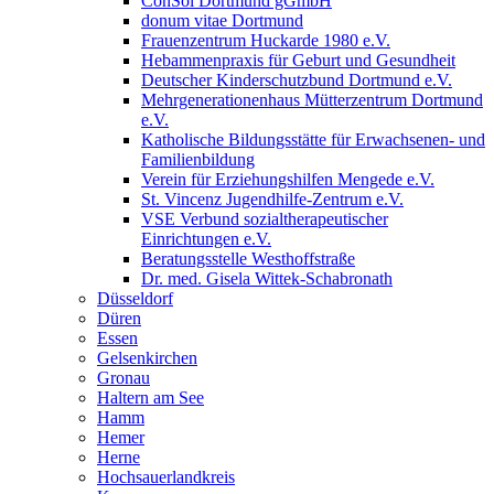
ConSol Dortmund gGmbH
donum vitae Dortmund
Frauenzentrum Huckarde 1980 e.V.
Hebammenpraxis für Geburt und Gesundheit
Deutscher Kinderschutzbund Dortmund e.V.
Mehrgenerationenhaus Mütterzentrum Dortmund
e.V.
Katholische Bildungsstätte für Erwachsenen- und
Familienbildung
Verein für Erziehungshilfen Mengede e.V.
St. Vincenz Jugendhilfe-Zentrum e.V.
VSE Verbund sozialtherapeutischer
Einrichtungen e.V.
Beratungsstelle Westhoffstraße
Dr. med. Gisela Wittek-Schabronath
Düsseldorf
Düren
Essen
Gelsenkirchen
Gronau
Haltern am See
Hamm
Hemer
Herne
Hochsauerlandkreis