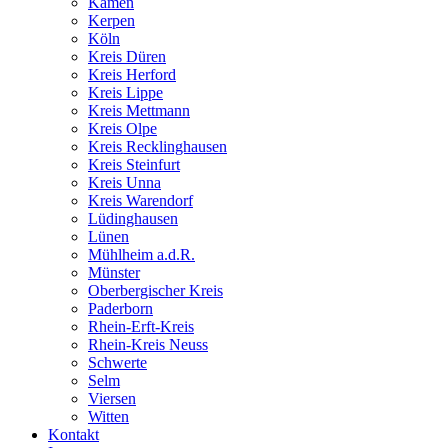
Kamen
Kerpen
Köln
Kreis Düren
Kreis Herford
Kreis Lippe
Kreis Mettmann
Kreis Olpe
Kreis Recklinghausen
Kreis Steinfurt
Kreis Unna
Kreis Warendorf
Lüdinghausen
Lünen
Mühlheim a.d.R.
Münster
Oberbergischer Kreis
Paderborn
Rhein-Erft-Kreis
Rhein-Kreis Neuss
Schwerte
Selm
Viersen
Witten
Kontakt