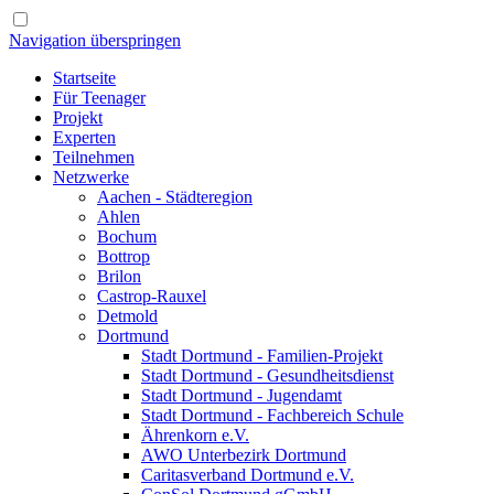
Navigation überspringen
Startseite
Für Teenager
Projekt
Experten
Teilnehmen
Netzwerke
Aachen - Städteregion
Ahlen
Bochum
Bottrop
Brilon
Castrop-Rauxel
Detmold
Dortmund
Stadt Dortmund - Familien-Projekt
Stadt Dortmund - Gesundheitsdienst
Stadt Dortmund - Jugendamt
Stadt Dortmund - Fachbereich Schule
Ährenkorn e.V.
AWO Unterbezirk Dortmund
Caritasverband Dortmund e.V.