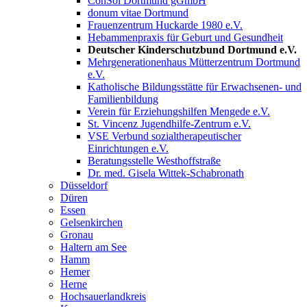
ConSol Dortmund gGmbH
donum vitae Dortmund
Frauenzentrum Huckarde 1980 e.V.
Hebammenpraxis für Geburt und Gesundheit
Deutscher Kinderschutzbund Dortmund e.V.
Mehrgenerationenhaus Mütterzentrum Dortmund
e.V.
Katholische Bildungsstätte für Erwachsenen- und
Familienbildung
Verein für Erziehungshilfen Mengede e.V.
St. Vincenz Jugendhilfe-Zentrum e.V.
VSE Verbund sozialtherapeutischer
Einrichtungen e.V.
Beratungsstelle Westhoffstraße
Dr. med. Gisela Wittek-Schabronath
Düsseldorf
Düren
Essen
Gelsenkirchen
Gronau
Haltern am See
Hamm
Hemer
Herne
Hochsauerlandkreis