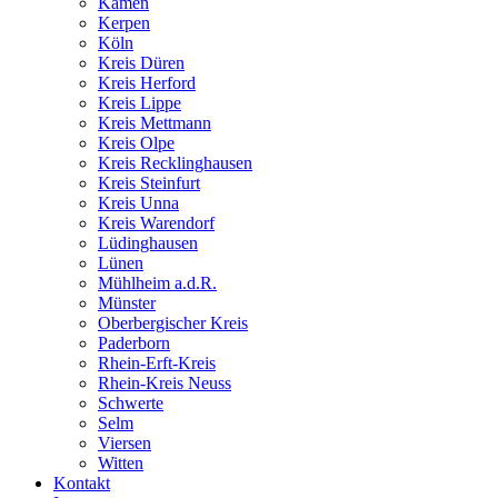
Kamen
Kerpen
Köln
Kreis Düren
Kreis Herford
Kreis Lippe
Kreis Mettmann
Kreis Olpe
Kreis Recklinghausen
Kreis Steinfurt
Kreis Unna
Kreis Warendorf
Lüdinghausen
Lünen
Mühlheim a.d.R.
Münster
Oberbergischer Kreis
Paderborn
Rhein-Erft-Kreis
Rhein-Kreis Neuss
Schwerte
Selm
Viersen
Witten
Kontakt