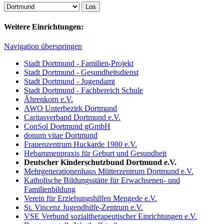
Weitere Einrichtungen:
Navigation überspringen
Stadt Dortmund - Familien-Projekt
Stadt Dortmund - Gesundheitsdienst
Stadt Dortmund - Jugendamt
Stadt Dortmund - Fachbereich Schule
Ährenkorn e.V.
AWO Unterbezirk Dortmund
Caritasverband Dortmund e.V.
ConSol Dortmund gGmbH
donum vitae Dortmund
Frauenzentrum Huckarde 1980 e.V.
Hebammenpraxis für Geburt und Gesundheit
Deutscher Kinderschutzbund Dortmund e.V.
Mehrgenerationenhaus Mütterzentrum Dortmund e.V.
Katholische Bildungsstätte für Erwachsenen- und
Familienbildung
Verein für Erziehungshilfen Mengede e.V.
St. Vincenz Jugendhilfe-Zentrum e.V.
VSE Verbund sozialtherapeutischer Einrichtungen e.V.