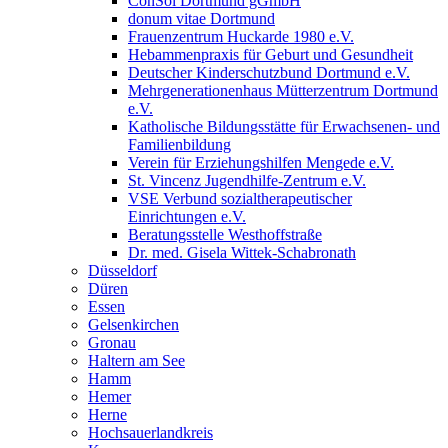
ConSol Dortmund gGmbH
donum vitae Dortmund
Frauenzentrum Huckarde 1980 e.V.
Hebammenpraxis für Geburt und Gesundheit
Deutscher Kinderschutzbund Dortmund e.V.
Mehrgenerationenhaus Mütterzentrum Dortmund
e.V.
Katholische Bildungsstätte für Erwachsenen- und
Familienbildung
Verein für Erziehungshilfen Mengede e.V.
St. Vincenz Jugendhilfe-Zentrum e.V.
VSE Verbund sozialtherapeutischer
Einrichtungen e.V.
Beratungsstelle Westhoffstraße
Dr. med. Gisela Wittek-Schabronath
Düsseldorf
Düren
Essen
Gelsenkirchen
Gronau
Haltern am See
Hamm
Hemer
Herne
Hochsauerlandkreis