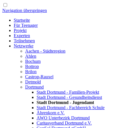
Navigation überspringen
Startseite
Für Teenager
Projekt
Experten
Teilnehmen
Netzwerke
Aachen - Städteregion
Ahlen
Bochum
Bottrop
Brilon
Castrop-Rauxel
Detmold
Dortmund
Stadt Dortmund - Familien-Projekt
Stadt Dortmund - Gesundheitsdienst
Stadt Dortmund - Jugendamt
Stadt Dortmund - Fachbereich Schule
Ährenkorn e.V.
AWO Unterbezirk Dortmund
Caritasverband Dortmund e.V.