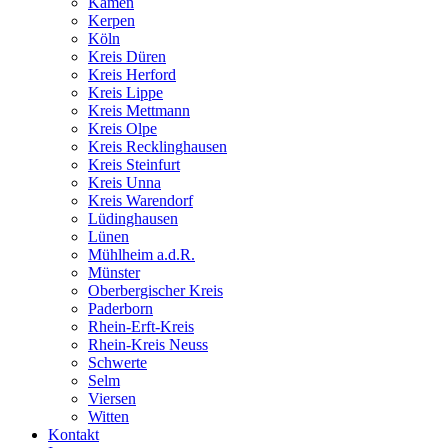
Kamen
Kerpen
Köln
Kreis Düren
Kreis Herford
Kreis Lippe
Kreis Mettmann
Kreis Olpe
Kreis Recklinghausen
Kreis Steinfurt
Kreis Unna
Kreis Warendorf
Lüdinghausen
Lünen
Mühlheim a.d.R.
Münster
Oberbergischer Kreis
Paderborn
Rhein-Erft-Kreis
Rhein-Kreis Neuss
Schwerte
Selm
Viersen
Witten
Kontakt