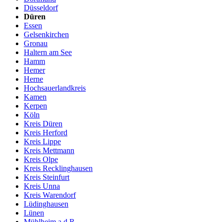
Düsseldorf
Düren
Essen
Gelsenkirchen
Gronau
Haltern am See
Hamm
Hemer
Herne
Hochsauerlandkreis
Kamen
Kerpen
Köln
Kreis Düren
Kreis Herford
Kreis Lippe
Kreis Mettmann
Kreis Olpe
Kreis Recklinghausen
Kreis Steinfurt
Kreis Unna
Kreis Warendorf
Lüdinghausen
Lünen
Mühlheim a.d.R.