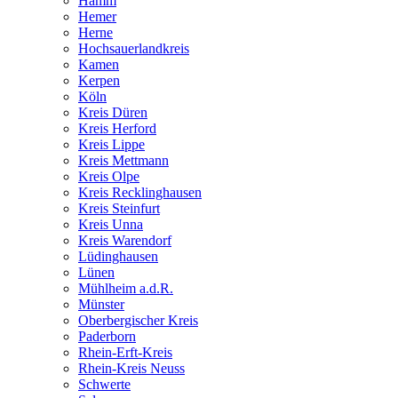
Hamm
Hemer
Herne
Hochsauerlandkreis
Kamen
Kerpen
Köln
Kreis Düren
Kreis Herford
Kreis Lippe
Kreis Mettmann
Kreis Olpe
Kreis Recklinghausen
Kreis Steinfurt
Kreis Unna
Kreis Warendorf
Lüdinghausen
Lünen
Mühlheim a.d.R.
Münster
Oberbergischer Kreis
Paderborn
Rhein-Erft-Kreis
Rhein-Kreis Neuss
Schwerte