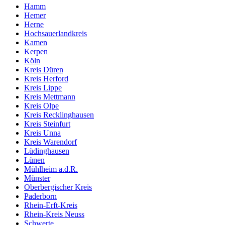
Hamm
Hemer
Herne
Hochsauerlandkreis
Kamen
Kerpen
Köln
Kreis Düren
Kreis Herford
Kreis Lippe
Kreis Mettmann
Kreis Olpe
Kreis Recklinghausen
Kreis Steinfurt
Kreis Unna
Kreis Warendorf
Lüdinghausen
Lünen
Mühlheim a.d.R.
Münster
Oberbergischer Kreis
Paderborn
Rhein-Erft-Kreis
Rhein-Kreis Neuss
Schwerte