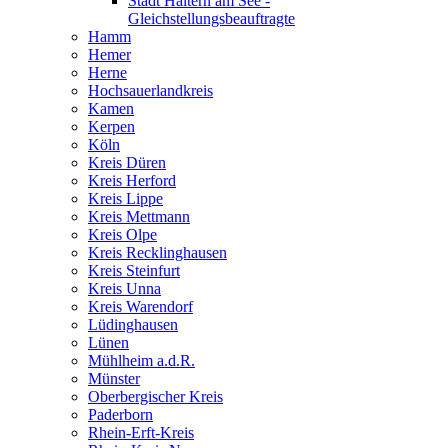
Stadt Haltern am See -
Gleichstellungsbeauftragte
Hamm
Hemer
Herne
Hochsauerlandkreis
Kamen
Kerpen
Köln
Kreis Düren
Kreis Herford
Kreis Lippe
Kreis Mettmann
Kreis Olpe
Kreis Recklinghausen
Kreis Steinfurt
Kreis Unna
Kreis Warendorf
Lüdinghausen
Lünen
Mühlheim a.d.R.
Münster
Oberbergischer Kreis
Paderborn
Rhein-Erft-Kreis