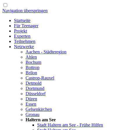
Navigation überspringen
Startseite
Für Teenager
Projekt
Experten
Teilnehmen
Netzwerke
Aachen - Städteregion
Ahlen
Bochum
Bottrop
Brilon
Castrop-Rauxel
Detmold
Dortmund
Düsseldorf
Düren
Essen
Gelsenkirchen
Gronau
Haltern am See
Stadt Haltern am See - Frühe Hilfen