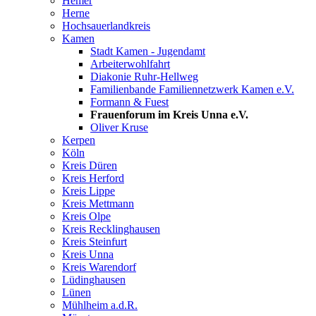
Hemer
Herne
Hochsauerlandkreis
Kamen
Stadt Kamen - Jugendamt
Arbeiterwohlfahrt
Diakonie Ruhr-Hellweg
Familienbande Familiennetzwerk Kamen e.V.
Formann & Fuest
Frauenforum im Kreis Unna e.V.
Oliver Kruse
Kerpen
Köln
Kreis Düren
Kreis Herford
Kreis Lippe
Kreis Mettmann
Kreis Olpe
Kreis Recklinghausen
Kreis Steinfurt
Kreis Unna
Kreis Warendorf
Lüdinghausen
Lünen
Mühlheim a.d.R.