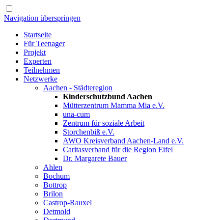
Navigation überspringen
Startseite
Für Teenager
Projekt
Experten
Teilnehmen
Netzwerke
Aachen - Städteregion
Kinderschutzbund Aachen
Mütterzentrum Mamma Mia e.V.
una-cum
Zentrum für soziale Arbeit
Storchenbiß e.V.
AWO Kreisverband Aachen-Land e.V.
Caritasverband für die Region Eifel
Dr. Margarete Bauer
Ahlen
Bochum
Bottrop
Brilon
Castrop-Rauxel
Detmold