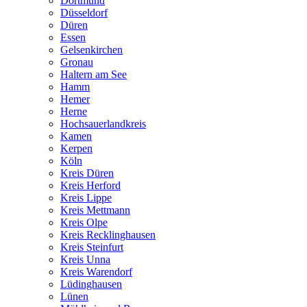
Dortmund
Düsseldorf
Düren
Essen
Gelsenkirchen
Gronau
Haltern am See
Hamm
Hemer
Herne
Hochsauerlandkreis
Kamen
Kerpen
Köln
Kreis Düren
Kreis Herford
Kreis Lippe
Kreis Mettmann
Kreis Olpe
Kreis Recklinghausen
Kreis Steinfurt
Kreis Unna
Kreis Warendorf
Lüdinghausen
Lünen