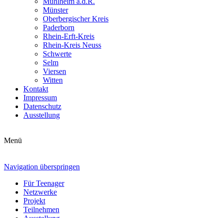
Mühlheim a.d.R.
Münster
Oberbergischer Kreis
Paderborn
Rhein-Erft-Kreis
Rhein-Kreis Neuss
Schwerte
Selm
Viersen
Witten
Kontakt
Impressum
Datenschutz
Ausstellung
Menü
Navigation überspringen
Für Teenager
Netzwerke
Projekt
Teilnehmen