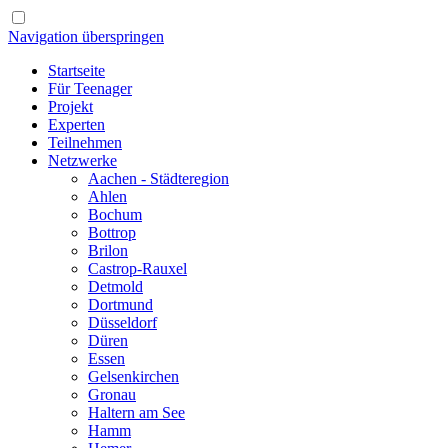
Navigation überspringen
Startseite
Für Teenager
Projekt
Experten
Teilnehmen
Netzwerke
Aachen - Städteregion
Ahlen
Bochum
Bottrop
Brilon
Castrop-Rauxel
Detmold
Dortmund
Düsseldorf
Düren
Essen
Gelsenkirchen
Gronau
Haltern am See
Hamm