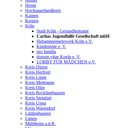
Hemer
Herne
Hochsauerlandkreis
Kamen
Kerpen
Köln
Stadt Köln - Gesundheitsamt
Caritas Jugendhilfe Gesellschaft mbH
Hebammennetzwerk Köln e.V.
Kindernöte e. V.
pro familia
donum vitae Koeln e. V.
LOBBY FÜR MÄDCHEN e.V.
Kreis Düren
Kreis Herford
Kreis Lippe
Kreis Mettmann
Kreis Olpe
Kreis Recklinghausen
Kreis Steinfurt
Kreis Unna
Kreis Warendorf
Lüdinghausen
Lünen
Mühlheim a.d.R.