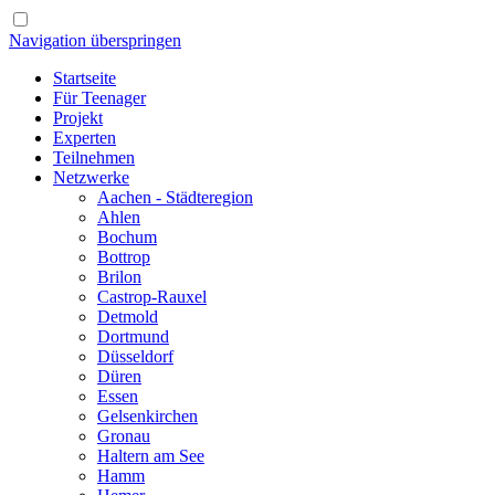
Navigation überspringen
Startseite
Für Teenager
Projekt
Experten
Teilnehmen
Netzwerke
Aachen - Städteregion
Ahlen
Bochum
Bottrop
Brilon
Castrop-Rauxel
Detmold
Dortmund
Düsseldorf
Düren
Essen
Gelsenkirchen
Gronau
Haltern am See
Hamm