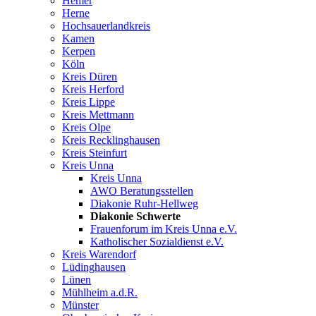
Hemer
Herne
Hochsauerlandkreis
Kamen
Kerpen
Köln
Kreis Düren
Kreis Herford
Kreis Lippe
Kreis Mettmann
Kreis Olpe
Kreis Recklinghausen
Kreis Steinfurt
Kreis Unna
Kreis Unna
AWO Beratungsstellen
Diakonie Ruhr-Hellweg
Diakonie Schwerte
Frauenforum im Kreis Unna e.V.
Katholischer Sozialdienst e.V.
Kreis Warendorf
Lüdinghausen
Lünen
Mühlheim a.d.R.
Münster