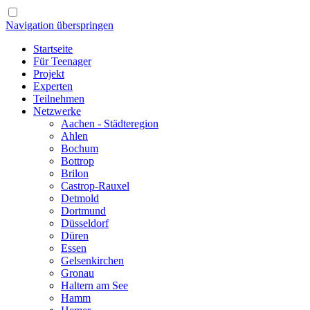
Navigation überspringen
Startseite
Für Teenager
Projekt
Experten
Teilnehmen
Netzwerke
Aachen - Städteregion
Ahlen
Bochum
Bottrop
Brilon
Castrop-Rauxel
Detmold
Dortmund
Düsseldorf
Düren
Essen
Gelsenkirchen
Gronau
Haltern am See
Hamm