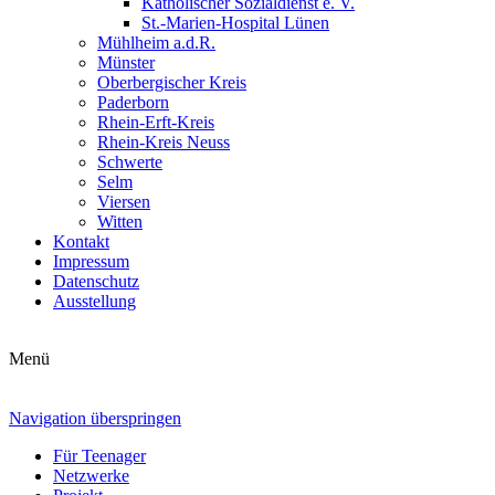
Katholischer Sozialdienst e. V.
St.-Marien-Hospital Lünen
Mühlheim a.d.R.
Münster
Oberbergischer Kreis
Paderborn
Rhein-Erft-Kreis
Rhein-Kreis Neuss
Schwerte
Selm
Viersen
Witten
Kontakt
Impressum
Datenschutz
Ausstellung
Menü
Navigation überspringen
Für Teenager
Netzwerke