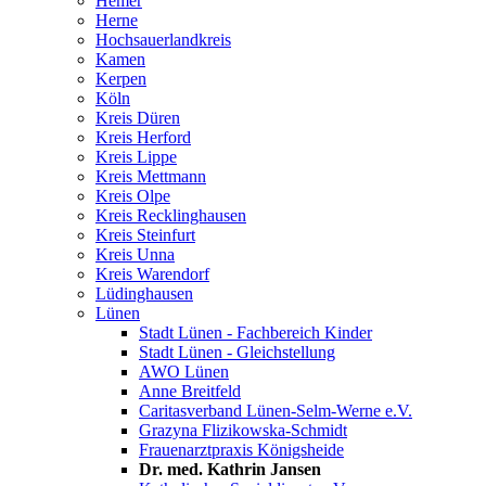
Hemer
Herne
Hochsauerlandkreis
Kamen
Kerpen
Köln
Kreis Düren
Kreis Herford
Kreis Lippe
Kreis Mettmann
Kreis Olpe
Kreis Recklinghausen
Kreis Steinfurt
Kreis Unna
Kreis Warendorf
Lüdinghausen
Lünen
Stadt Lünen - Fachbereich Kinder
Stadt Lünen - Gleichstellung
AWO Lünen
Anne Breitfeld
Caritasverband Lünen-Selm-Werne e.V.
Grazyna Flizikowska-Schmidt
Frauenarztpraxis Königsheide
Dr. med. Kathrin Jansen