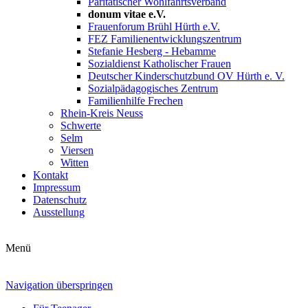
Paritätischer Wohlfahrtsverband
donum vitae e.V.
Frauenforum Brühl Hürth e.V.
FEZ Familienentwicklungszentrum
Stefanie Hesberg - Hebamme
Sozialdienst Katholischer Frauen
Deutscher Kinderschutzbund OV Hürth e. V.
Sozialpädagogisches Zentrum
Familienhilfe Frechen
Rhein-Kreis Neuss
Schwerte
Selm
Viersen
Witten
Kontakt
Impressum
Datenschutz
Ausstellung
Menü
Navigation überspringen