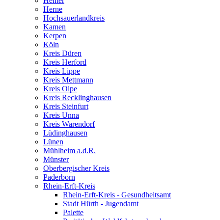
Hemer
Herne
Hochsauerlandkreis
Kamen
Kerpen
Köln
Kreis Düren
Kreis Herford
Kreis Lippe
Kreis Mettmann
Kreis Olpe
Kreis Recklinghausen
Kreis Steinfurt
Kreis Unna
Kreis Warendorf
Lüdinghausen
Lünen
Mühlheim a.d.R.
Münster
Oberbergischer Kreis
Paderborn
Rhein-Erft-Kreis
Rhein-Erft-Kreis - Gesundheitsamt
Stadt Hürth - Jugendamt
Palette