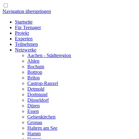
Navigation überspringen
Startseite
Für Teenager
Projekt
Experten
Teilnehmen
Netzwerke
Aachen - Städteregion
Ahlen
Bochum
Bottrop
Brilon
Castrop-Rauxel
Detmold
Dortmund
Düsseldorf
Düren
Essen
Gelsenkirchen
Gronau
Haltern am See
Hamm