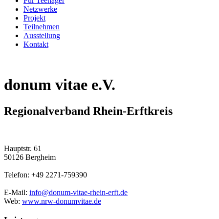
Für Teenager
Netzwerke
Projekt
Teilnehmen
Ausstellung
Kontakt
donum vitae e.V.
Regionalverband Rhein-Erftkreis
Hauptstr. 61
50126 Bergheim
Telefon: +49 2271-759390
E-Mail:
info@donum-vitae-rhein-erft.de
Web:
www.nrw-donumvitae.de