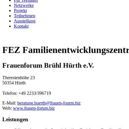
Für Teenager
Netzwerke
Projekt
Teilnehmen
Ausstellung
Kontakt
FEZ Familienentwicklungszen
Frauenforum Brühl Hürth e.V.
Theresienhöhe 23
50354 Hürth
Telefon: +49 2233/396719
E-Mail:
beratung.huerth@frauen-fourm.biz
Web:
www.frauen-forum.biz
Leistungen