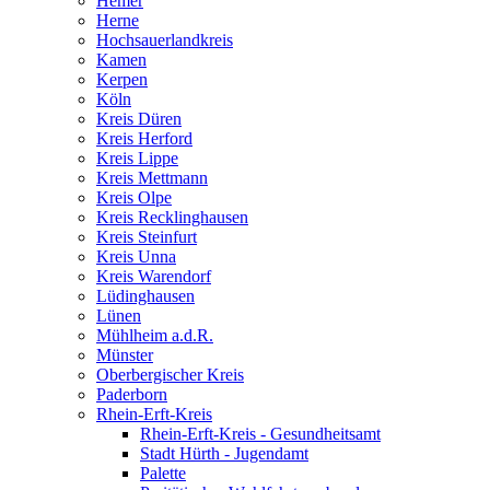
Hemer
Herne
Hochsauerlandkreis
Kamen
Kerpen
Köln
Kreis Düren
Kreis Herford
Kreis Lippe
Kreis Mettmann
Kreis Olpe
Kreis Recklinghausen
Kreis Steinfurt
Kreis Unna
Kreis Warendorf
Lüdinghausen
Lünen
Mühlheim a.d.R.
Münster
Oberbergischer Kreis
Paderborn
Rhein-Erft-Kreis
Rhein-Erft-Kreis - Gesundheitsamt
Stadt Hürth - Jugendamt
Palette