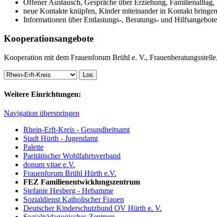
Offener Austausch, Gespräche über Erziehung, Familienalltag, S
neue Kontakte knüpfen, Kinder miteinander in Kontakt bringe
Informationen über Entlastungs-, Beratungs- und Hilfsangebote
Kooperationsangebote
Kooperation mit dem Frauenforum Brühl e. V., Frauenberatungsstelle,
Weitere Einrichtungen:
Navigation überspringen
Rhein-Erft-Kreis - Gesundheitsamt
Stadt Hürth - Jugendamt
Palette
Paritätischer Wohlfahrtsverband
donum vitae e.V.
Frauenforum Brühl Hürth e.V.
FEZ Familienentwicklungszentrum
Stefanie Hesberg - Hebamme
Sozialdienst Katholischer Frauen
Deutscher Kinderschutzbund OV Hürth e. V.
Sozialpädagogisches Zentrum