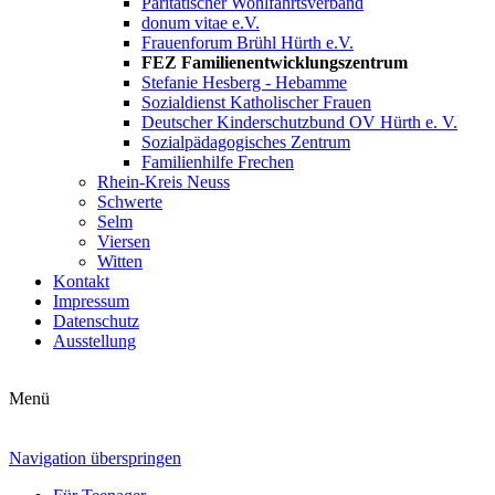
Paritätischer Wohlfahrtsverband
donum vitae e.V.
Frauenforum Brühl Hürth e.V.
FEZ Familienentwicklungszentrum
Stefanie Hesberg - Hebamme
Sozialdienst Katholischer Frauen
Deutscher Kinderschutzbund OV Hürth e. V.
Sozialpädagogisches Zentrum
Familienhilfe Frechen
Rhein-Kreis Neuss
Schwerte
Selm
Viersen
Witten
Kontakt
Impressum
Datenschutz
Ausstellung
Menü
Navigation überspringen