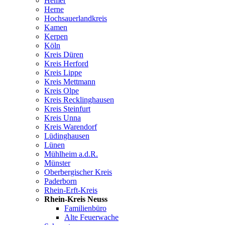
Hemer
Herne
Hochsauerlandkreis
Kamen
Kerpen
Köln
Kreis Düren
Kreis Herford
Kreis Lippe
Kreis Mettmann
Kreis Olpe
Kreis Recklinghausen
Kreis Steinfurt
Kreis Unna
Kreis Warendorf
Lüdinghausen
Lünen
Mühlheim a.d.R.
Münster
Oberbergischer Kreis
Paderborn
Rhein-Erft-Kreis
Rhein-Kreis Neuss
Familienbüro
Alte Feuerwache