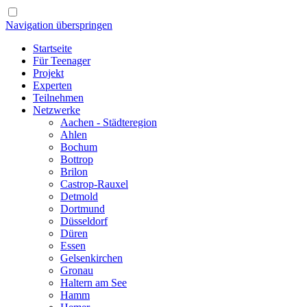
Navigation überspringen
Startseite
Für Teenager
Projekt
Experten
Teilnehmen
Netzwerke
Aachen - Städteregion
Ahlen
Bochum
Bottrop
Brilon
Castrop-Rauxel
Detmold
Dortmund
Düsseldorf
Düren
Essen
Gelsenkirchen
Gronau
Haltern am See
Hamm