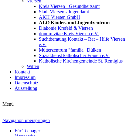
Viersen
Kreis Viersen - Gesundheitsamt
Stadt Viersen - Jugendamt
AKH Viersen GmbH
ALO Kinder- und Jugendzentrum
Diakonie Krefeld & Viersen
donum vitae Kreis Viersen e.V.
Suchtberatung Kontakt – Rat – Hilfe Viersen
e.V.
Mütterzentrum "familia" Dülken
Sozialdienst katholischer Frauen e.V.
Katholische Kirchengemeinde St. Remigius
Witten
Kontakt
Impressum
Datenschutz
Ausstellung
Menü
Navigation überspringen
Für Teenager