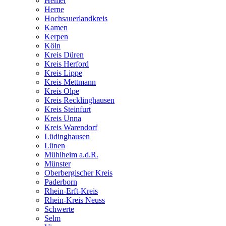
Hemer
Herne
Hochsauerlandkreis
Kamen
Kerpen
Köln
Kreis Düren
Kreis Herford
Kreis Lippe
Kreis Mettmann
Kreis Olpe
Kreis Recklinghausen
Kreis Steinfurt
Kreis Unna
Kreis Warendorf
Lüdinghausen
Lünen
Mühlheim a.d.R.
Münster
Oberbergischer Kreis
Paderborn
Rhein-Erft-Kreis
Rhein-Kreis Neuss
Schwerte
Selm