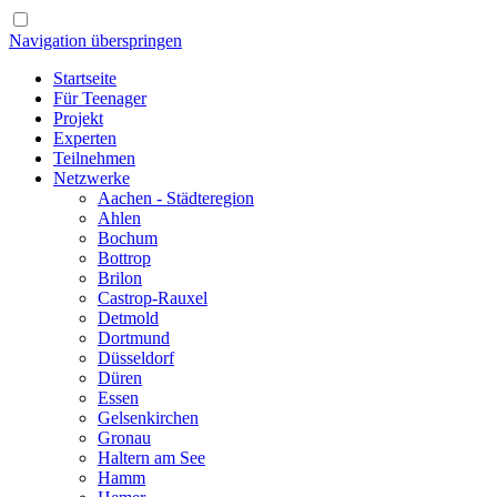
Navigation überspringen
Startseite
Für Teenager
Projekt
Experten
Teilnehmen
Netzwerke
Aachen - Städteregion
Ahlen
Bochum
Bottrop
Brilon
Castrop-Rauxel
Detmold
Dortmund
Düsseldorf
Düren
Essen
Gelsenkirchen
Gronau
Haltern am See
Hamm