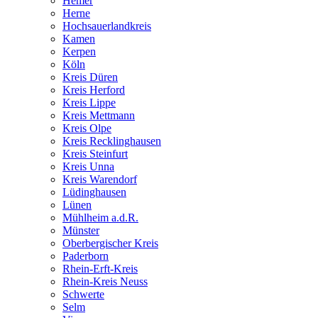
Hemer
Herne
Hochsauerlandkreis
Kamen
Kerpen
Köln
Kreis Düren
Kreis Herford
Kreis Lippe
Kreis Mettmann
Kreis Olpe
Kreis Recklinghausen
Kreis Steinfurt
Kreis Unna
Kreis Warendorf
Lüdinghausen
Lünen
Mühlheim a.d.R.
Münster
Oberbergischer Kreis
Paderborn
Rhein-Erft-Kreis
Rhein-Kreis Neuss
Schwerte
Selm