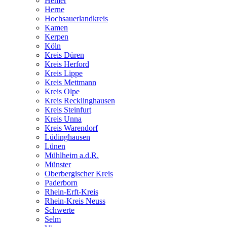
Hemer
Herne
Hochsauerlandkreis
Kamen
Kerpen
Köln
Kreis Düren
Kreis Herford
Kreis Lippe
Kreis Mettmann
Kreis Olpe
Kreis Recklinghausen
Kreis Steinfurt
Kreis Unna
Kreis Warendorf
Lüdinghausen
Lünen
Mühlheim a.d.R.
Münster
Oberbergischer Kreis
Paderborn
Rhein-Erft-Kreis
Rhein-Kreis Neuss
Schwerte
Selm