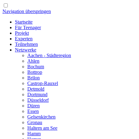
Navigation überspringen
Startseite
Für Teenager
Projekt
Experten
Teilnehmen
Netzwerke
Aachen - Städteregion
Ahlen
Bochum
Bottrop
Brilon
Castrop-Rauxel
Detmold
Dortmund
Düsseldorf
Düren
Essen
Gelsenkirchen
Gronau
Haltern am See
Hamm