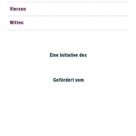
Viersen
Witten
Eine Initiative des
Gefördert vom
Impressum
|
Datenschutz
| © 2026 Landesverband der
Mütterzentren NRW