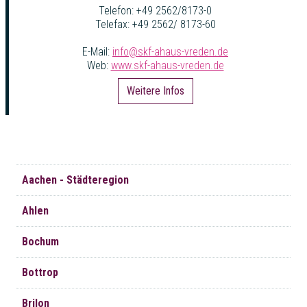
Telefon: +49 2562/8173-0
Telefax: +49 2562/ 8173-60
E-Mail:
info@skf-ahaus-vreden.de
Web:
www.skf-ahaus-vreden.de
Weitere Infos
Navigation
Aachen - Städteregion
überspringen
Ahlen
Bochum
Bottrop
Brilon