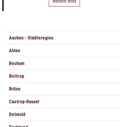
Weitere Infos
Navigation
Aachen - Städteregion
überspringen
Ahlen
Bochum
Bottrop
Brilon
Castrop-Rauxel
Detmold