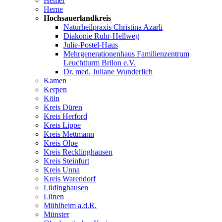
Hemer
Herne
Hochsauerlandkreis
Naturheilpraxis Christina Azarli
Diakonie Ruhr-Hellweg
Julie-Postel-Haus
Mehrgenerationenhaus Familienzentrum
Leuchtturm Brilon e.V.
Dr. med. Juliane Wunderlich
Kamen
Kerpen
Köln
Kreis Düren
Kreis Herford
Kreis Lippe
Kreis Mettmann
Kreis Olpe
Kreis Recklinghausen
Kreis Steinfurt
Kreis Unna
Kreis Warendorf
Lüdinghausen
Lünen
Mühlheim a.d.R.
Münster