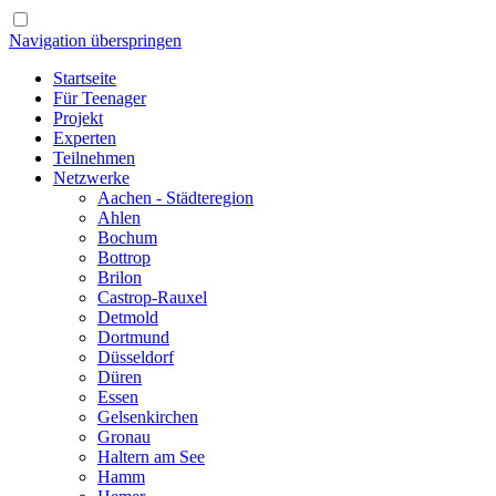
Navigation überspringen
Startseite
Für Teenager
Projekt
Experten
Teilnehmen
Netzwerke
Aachen - Städteregion
Ahlen
Bochum
Bottrop
Brilon
Castrop-Rauxel
Detmold
Dortmund
Düsseldorf
Düren
Essen
Gelsenkirchen
Gronau
Haltern am See
Hamm