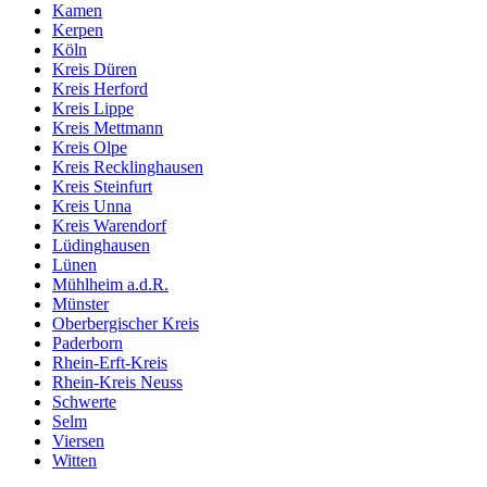
Kamen
Kerpen
Köln
Kreis Düren
Kreis Herford
Kreis Lippe
Kreis Mettmann
Kreis Olpe
Kreis Recklinghausen
Kreis Steinfurt
Kreis Unna
Kreis Warendorf
Lüdinghausen
Lünen
Mühlheim a.d.R.
Münster
Oberbergischer Kreis
Paderborn
Rhein-Erft-Kreis
Rhein-Kreis Neuss
Schwerte
Selm
Viersen
Witten