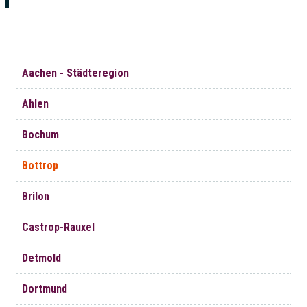
Navigation
Aachen - Städteregion
überspringen
Ahlen
Bochum
Bottrop
Brilon
Castrop-Rauxel
Detmold
Dortmund