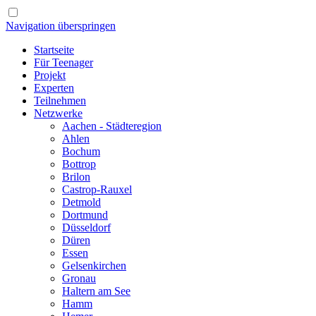
Navigation überspringen
Startseite
Für Teenager
Projekt
Experten
Teilnehmen
Netzwerke
Aachen - Städteregion
Ahlen
Bochum
Bottrop
Brilon
Castrop-Rauxel
Detmold
Dortmund
Düsseldorf
Düren
Essen
Gelsenkirchen
Gronau
Haltern am See
Hamm