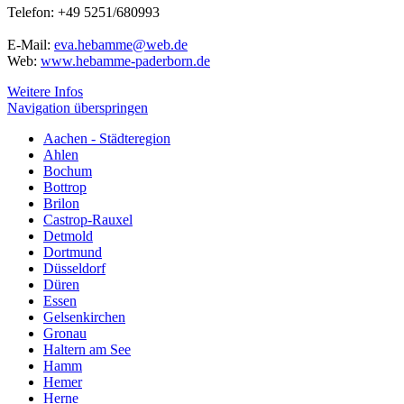
Telefon: +49 5251/680993
E-Mail:
eva.hebamme@web.de
Web:
www.hebamme-paderborn.de
Weitere Infos
Navigation überspringen
Aachen - Städteregion
Ahlen
Bochum
Bottrop
Brilon
Castrop-Rauxel
Detmold
Dortmund
Düsseldorf
Düren
Essen
Gelsenkirchen
Gronau
Haltern am See
Hamm
Hemer
Herne