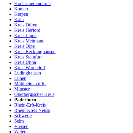
Hochsauerlandkreis
Kamen
Kerpen
Köln
Kreis Düren
Kreis Herford
Kreis Lippe
Kreis Mettmann
Kreis Olpe
Kreis Recklinghausen
Kreis Steinfurt
Kreis Unna
Kreis Warendorf
Lüdinghausen
Lünen
Mühlheim a.d.R.
Münster
Oberbergischer Kreis
Paderborn
Rhein-Erft-Kreis
Rhein-Kreis Neuss
Schwerte
Selm
Viersen
Witten