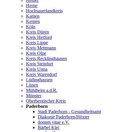
Hemer
Herne
Hochsauerlandkreis
Kamen
Kerpen
Köln
Kreis Düren
Kreis Herford
Kreis Lippe
Kreis Mettmann
Kreis Olpe
Kreis Recklinghausen
Kreis Steinfurt
Kreis Unna
Kreis Warendorf
Lüdinghausen
Lünen
Mühlheim a.d.R.
Münster
Oberbergischer Kreis
Paderborn
Stadt Paderborn - Gesundheitsamt
Diakonie Paderborn/Höxter
donum vitae e.V.
Bärbel Klei