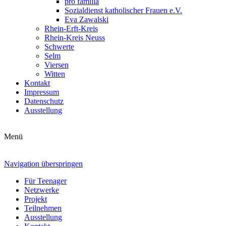
pro familia
Sozialdienst katholischer Frauen e.V.
Eva Zawalski
Rhein-Erft-Kreis
Rhein-Kreis Neuss
Schwerte
Selm
Viersen
Witten
Kontakt
Impressum
Datenschutz
Ausstellung
Menü
Navigation überspringen
Für Teenager
Netzwerke
Projekt
Teilnehmen
Ausstellung