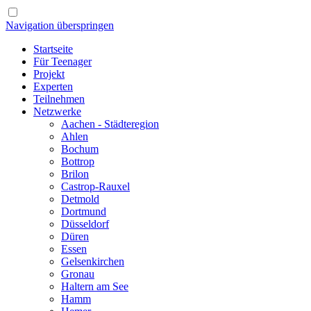
Navigation überspringen
Startseite
Für Teenager
Projekt
Experten
Teilnehmen
Netzwerke
Aachen - Städteregion
Ahlen
Bochum
Bottrop
Brilon
Castrop-Rauxel
Detmold
Dortmund
Düsseldorf
Düren
Essen
Gelsenkirchen
Gronau
Haltern am See
Hamm