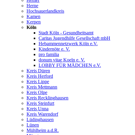
Hemer
Herne
Hochsauerlandkreis
Kamen
Kerpen
Köln
Stadt Köln - Gesundheitsamt
Caritas Jugendhilfe Gesellschaft mbH
Hebammennetzwerk Köln e.V.
Kindernöte e. V.
pro familia
donum vitae Koeln e. V.
LOBBY FÜR MÄDCHEN e.V.
Kreis Düren
Kreis Herford
Kreis Lippe
Kreis Mettmann
Kreis Olpe
Kreis Recklinghausen
Kreis Steinfurt
Kreis Unna
Kreis Warendorf
Lüdinghausen
Lünen
Mühlheim a.d.R.