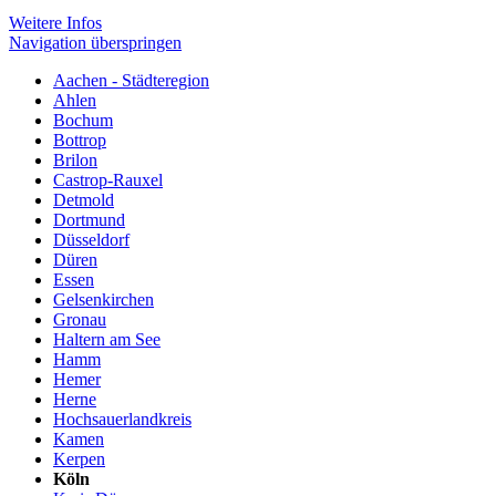
Weitere Infos
Navigation überspringen
Aachen - Städteregion
Ahlen
Bochum
Bottrop
Brilon
Castrop-Rauxel
Detmold
Dortmund
Düsseldorf
Düren
Essen
Gelsenkirchen
Gronau
Haltern am See
Hamm
Hemer
Herne
Hochsauerlandkreis
Kamen
Kerpen
Köln