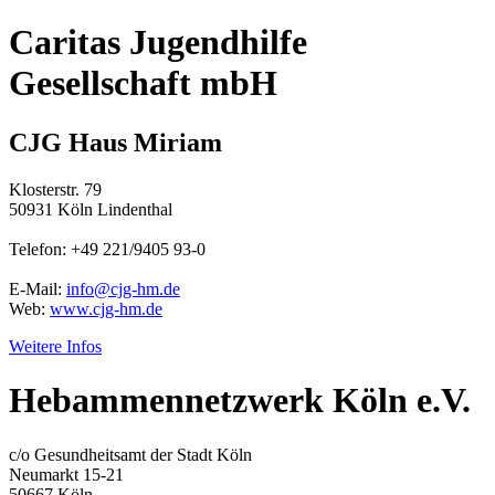
Caritas Jugendhilfe
Gesellschaft mbH
CJG Haus Miriam
Klosterstr. 79
50931 Köln Lindenthal
Telefon: +49 221/9405 93-0
E-Mail:
info@cjg-hm.de
Web:
www.cjg-hm.de
Weitere Infos
Hebammennetzwerk Köln e.V.
c/o Gesundheitsamt der Stadt Köln
Neumarkt 15-21
50667 Köln