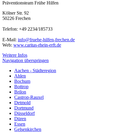
Präventionsteam Frühe Hilfen
Kölner Str. 92
50226 Frechen
Telefon: +49 2234/185733
E-Mail:
info@fruehe-hilfen-frechen.de
Web:
www.caritas-rhein-erft.de
Weitere Infos
Navigation überspringen
Aachen - Städteregion
Ahlen
Bochum
Bottrop
Brilon
Castrop-Rauxel
Detmold
Dortmund
Düsseldorf
Düren
Essen
Gelsenkirchen