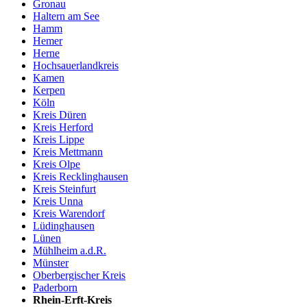
Gronau
Haltern am See
Hamm
Hemer
Herne
Hochsauerlandkreis
Kamen
Kerpen
Köln
Kreis Düren
Kreis Herford
Kreis Lippe
Kreis Mettmann
Kreis Olpe
Kreis Recklinghausen
Kreis Steinfurt
Kreis Unna
Kreis Warendorf
Lüdinghausen
Lünen
Mühlheim a.d.R.
Münster
Oberbergischer Kreis
Paderborn
Rhein-Erft-Kreis