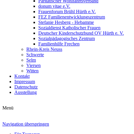
Paritätischer Wohlfahrtsverband
donum vitae e.V.
Frauenforum Brühl Hürth e.V.
FEZ Familienentwicklungszentrum
Stefanie Hesberg - Hebamme
Sozialdienst Katholischer Frauen
Deutscher Kinderschutzbund OV Hürth e. V.
Sozialpädagogisches Zentrum
Familienhilfe Frechen
Rhein-Kreis Neuss
Schwerte
Selm
Viersen
Witten
Kontakt
Impressum
Datenschutz
Ausstellung
Menü
Navigation überspringen