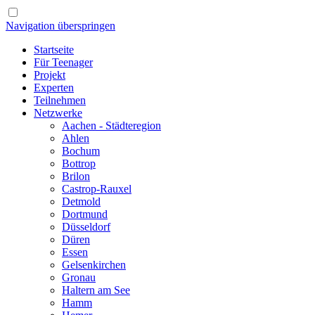
Navigation überspringen
Startseite
Für Teenager
Projekt
Experten
Teilnehmen
Netzwerke
Aachen - Städteregion
Ahlen
Bochum
Bottrop
Brilon
Castrop-Rauxel
Detmold
Dortmund
Düsseldorf
Düren
Essen
Gelsenkirchen
Gronau
Haltern am See
Hamm