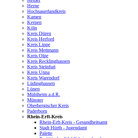
Hemer
Herne
Hochsauerlandkreis
Kamen
Kerpen
Köln
Kreis Düren
Kreis Herford
Kreis Lippe
Kreis Mettmann
Kreis Olpe
Kreis Recklinghausen
Kreis Steinfurt
Kreis Unna
Kreis Warendorf
Lüdinghausen
Lünen
Mühlheim a.d.R.
Münster
Oberbergischer Kreis
Paderborn
Rhein-Erft-Kreis
Rhein-Erft-Kreis - Gesundheitsamt
Stadt Hürth - Jugendamt
Palette