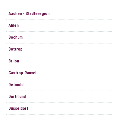
Navigation
Aachen - Städteregion
überspringen
Ahlen
Bochum
Bottrop
Brilon
Castrop-Rauxel
Detmold
Dortmund
Düsseldorf