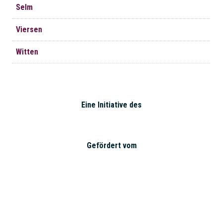
Selm
Viersen
Witten
Eine Initiative des
Gefördert vom
Impressum
|
Datenschutz
| © 2026 Landesverband der
Mütterzentren NRW